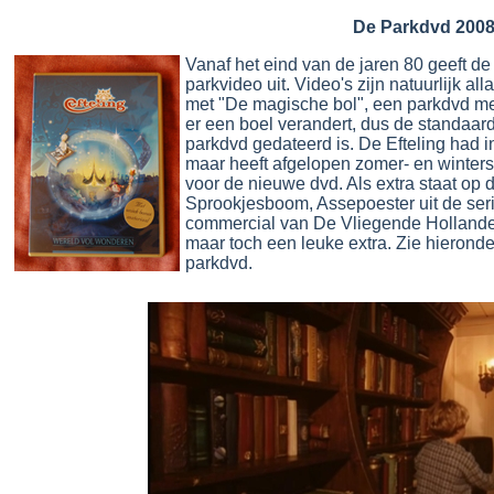
De Parkdvd 200
Vanaf het eind van de jaren 80 geeft de 
parkvideo uit. Video's zijn natuurlijk a
met "De magische bol", een parkdvd me
er een boel verandert, dus de standaar
parkdvd gedateerd is. De Efteling had 
maar heeft afgelopen zomer- en winte
voor de nieuwe dvd. Als extra staat op
Sprookjesboom, Assepoester uit de ser
commercial van De Vliegende Hollander.
maar toch een leuke extra.
Zie hieronde
parkdvd.