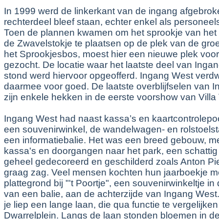
In 1999 werd de linkerkant van de ingang afgebrok
rechterdeel bleef staan, echter enkel als personeel
Toen de plannen kwamen om het sprookje van het 
de Zwavelstokje te plaatsen op de plek van de groe
het Sprookjesbos, moest hier een nieuwe plek voo
gezocht. De locatie waar het laatste deel van Inga
stond werd hiervoor opgeofferd. Ingang West ver
daarmee voor goed. De laatste overblijfselen van 
zijn enkele hekken in de eerste voorshow van Villa 
Ingang West had naast kassa’s en kaartcontrolepo
een souvenirwinkel, de wandelwagen- en rolstoelsta
een informatiebalie. Het was een breed gebouw, m
kassa's en doorgangen naar het park, een schattig 
geheel gedecoreerd en geschilderd zoals Anton Pi
graag zag. Veel mensen kochten hun jaarboekje m
plattegrond bij "'t Poortje", een souvenirwinkeltje i
van een balie, aan de achterzijde van Ingang West
je liep een lange laan, die qua functie te vergelijken
Dwarrelplein. Langs de laan stonden bloemen in d