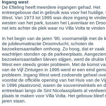
Ingang west
De Efteling heeft meerdere ingangen gehad. Het
entreegebouw dat in gebruik was voor het huidige,
West. Van 1973 tot 1995 was deze ingang te vinden
westen van het park, tussen het Lavenlaar en Droo
net iets achter de plek waar nu Villa Volta te vinden 
In het begin van de jaren ‘90, voornamelijk met de
de jubileumattractie Droomvlucht, schoten de
bezoekersaantallen omhoog. Zo hoog, dat er vaak
wachtrijen stonden op de parkeerplaats. Aangezie
bezoekersaantallen bleven stijgen, werd de drukte 
West een steeds groter probleem. Met de komst va
van de Vijf Zintuigen in 1995 werd er een eind gem
probleem. Ingang West werd zodoende geheel ove
voordat de officiële opening van het Huis van de Vij
in 1996 plaatsvond, waren de souvenirwinkels en 
entreelaan langs de Sint Nicolaasplaets al verdw
plaats te maken voor Villa Volta. Het gebouw bleef
jaren staan.